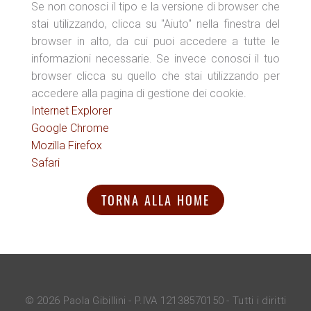
Se non conosci il tipo e la versione di browser che
stai utilizzando, clicca su "Aiuto" nella finestra del
browser in alto, da cui puoi accedere a tutte le
informazioni necessarie. Se invece conosci il tuo
browser clicca su quello che stai utilizzando per
accedere alla pagina di gestione dei cookie.
Internet Explorer
Google Chrome
Mozilla Firefox
Safari
TORNA ALLA HOME
© 2026 Paola Gibillini - P.IVA 12138570150 - Tutti i diritti